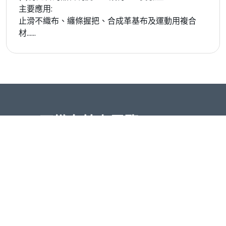
主要應用:
止滑不織布、纏條握把、合成革基布及運動用複合
材......
2022 不織布線上展覽
臺灣區不織布工業同業公會
台北市中正區愛國東路22號4F
Phone:
+886-2-23412212
Email:
tnfiaroc@ms24.hinet.net