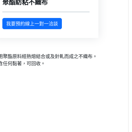
聚酯紡粘不織布
我要預約線上一對一洽談
用聚酯原料經熱熔結合或及針軋而成之不織布。
含任何黏著，可回收。