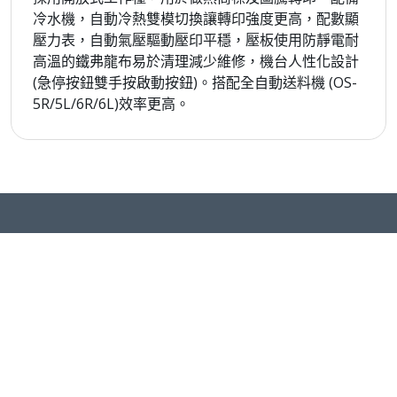
冷水機，自動冷熱雙模切換讓轉印強度更高，配數顯
壓力表，自動氣壓驅動壓印平穩，壓板使用防靜電耐
高溫的鐵弗龍布易於清理減少維修，機台人性化設計
(急停按鈕雙手按啟動按鈕)。搭配全自動送料機 (OS-
5R/5L/6R/6L)效率更高。
2022 不織布線上展覽
臺灣區不織布工業同業公會
台北市中正區愛國東路22號4F
Phone:
+886-2-23412212