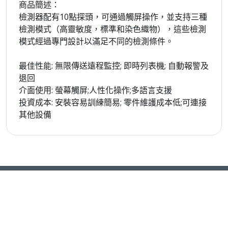
商品簡述：
檢測器配有10點探頭，可通過觸屏操作，並支持三種
檢測模式（高靈敏度，標準和染色織物），這些檢測
模式經過專門設計以滿足不同的檢測條件。
最佳性能: 無限傳送遠程監控; 即時列表機; 自動報警及
退回
介面使用: 螢幕觸屏;人性化操作;多語言支援
投資成本: 安裝容易訓練簡易; 零件維護成本低;可連接
其他設備
2022 不織布線上展覽
臺灣區不織布工業同業公會