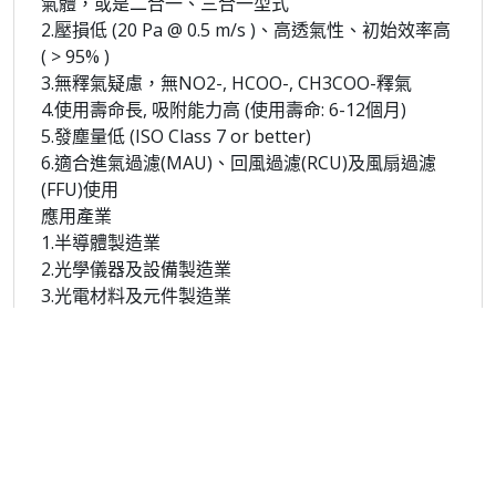
氣體，或是二合一、三合一型式
2.壓損低 (20 Pa @ 0.5 m/s )、高透氣性、初始效率高
( > 95% )
3.無釋氣疑慮，無NO2-, HCOO-, CH3COO-釋氣
4.使用壽命長, 吸附能力高 (使用壽命: 6-12個月)
5.發塵量低 (ISO Class 7 or better)
6.適合進氣過濾(MAU)、回風過濾(RCU)及風扇過濾
(FFU)使用
應用產業
1.半導體製造業
2.光學儀器及設備製造業
3.光電材料及元件製造業
4.化學材料製造業
5.印刷電路板製造業
6.石油及煤製品製造業
7.食品製造業