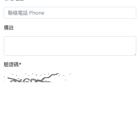
備註
驗證碼*
[ 看不清楚，換一張圖片 ]