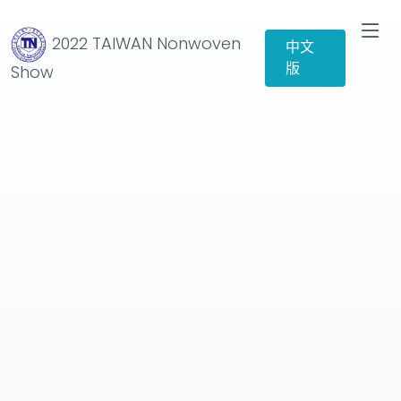
2022 TAIWAN Nonwoven
中文
版
Show