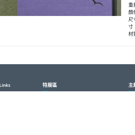
重量
顏
尺寸
寸
材質
Links
特展區
主
e
清潔生產特展區
淨零永續特展區