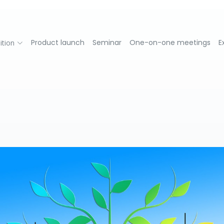
Product launch
Seminar
One-on-one meetings
E
ition