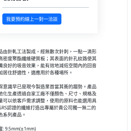
我要預約線上一對一洽談
品由針軋工法製成，經無數次針刺，一點一滴形
高密度聚酯纖維硬質板；其表面的針孔紋路使其
備良好的吸音效果，能有效地減低空間內的回音
加居住舒適性，適應用於各種場所。
保意識早已是現今製造業首當其衝的趨勢。產品
地化生產透過自家工廠不僅顏色、尺寸、規格及
量可以依客戶需求調整，使用的原料也能選用具
GRS認證的纖維打造出專屬於貴公司獨一無二的
色系列產品。
: 9.5mm(±1mm)