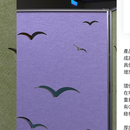
產
成
具
增
環
在
重
有
綠
厚度