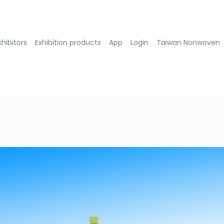
xhibitors
Exhibition products
App
Login
Taiwan Nonwoven