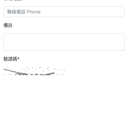
備註
驗證碼*
[ 看不清楚，換一張圖片 ]