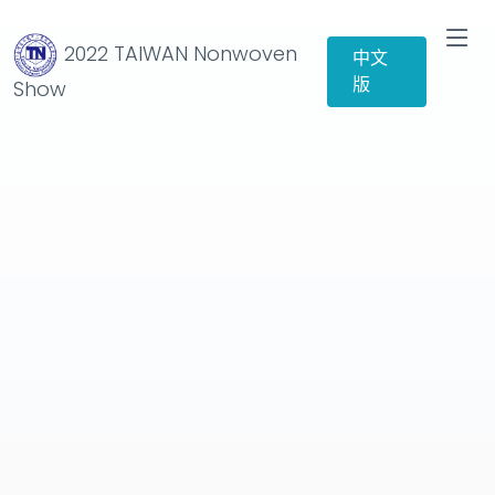
2022 TAIWAN Nonwoven
中文
版
Show