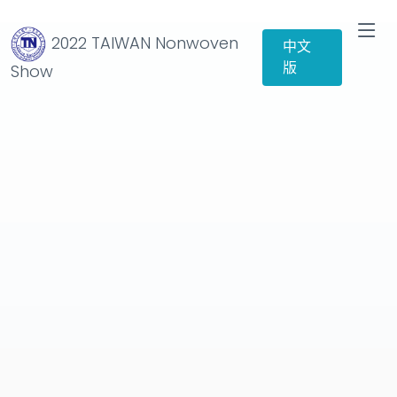
2022 TAIWAN Nonwoven
中文
版
Show