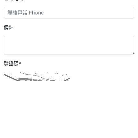
備註
驗證碼*
[ 看不清楚，換一張圖片 ]