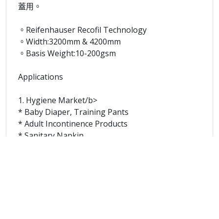
蓋用。
。Reifenhauser Recofil Technology
。Width:3200mm & 4200mm
。Basis Weight:10-200gsm
Applications
1. Hygiene Market/b>
* Baby Diaper, Training Pants
* Adult Incontinence Products
* Sanitary Napkin
* Patient Pad
2. Medical Market
* Isolation Gown, Cap, Shoe Cover, Bed Sheet, etc.
3. Industrial Market
* Liners for handbags, shoes and synthetic