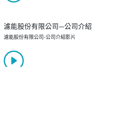
濾能股份有限公司—公司介紹
濾能股份有限公司-公司介紹影片
MAG 彩麗實業 - 技術為本，專注環保
自創立初期不忘初衷，從經營理念茁壯成長，透過多年的技
術經驗，持續不斷著提升品質，符合國際級認證水準，達到
可分解環保需求，以全方位高科技發展，為全球防疫做出貢
獻!