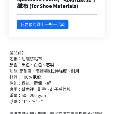
織布 (for Shoe Materials)
我要預約線上一對一洽談
產品資訊
名稱：尼龍紡黏布
顏色：黑色、白色、客製
功能: 高耐磨、高撕裂&拉伸強度、耐用
材質：100% 尼龍
性能：透氣、環保 、輕
應用：鞋內裡、鞋墊、鞋子補強片
重量：50 - 200 gsm
浮雕：“T”、“+”、“--”
總勝為鞋內襯、鞋墊、鞋子補強提供高性能及永續性